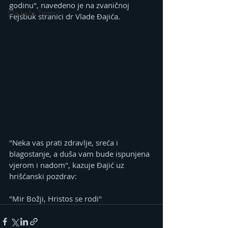
godinu", navedeno je na zvaničnoj 
Šta kaže Tviter?
Fejsbuk stranici dr Vlade Đajića. 
"Neka vas prati zdravlje, sreća i 
blagostanje, a duša vam bude ispunjena 
vjerom i nadom", kazuje Đajić uz 
hrišćanski pozdrav: 
"Mir Božji, Hristos se rodi" 