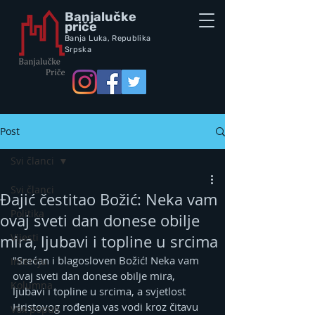
Banjalučke
priče
Banja Luka,
Republik
a
Srpska
Post
Svi članci
Svi članci
Đajić čestitao Božić: Neka vam
Politika
ovaj sveti dan donese obilje
Vijesti
mira, ljubavi i topline u srcima
"Srećan i blagosloven Božić! Neka vam 
Intervju
ovaj sveti dan donese obilje mira, 
Kolumna
ljubavi i topline u srcima, a svjetlost 
Hristovog rođenja vas vodi kroz čitavu 
Vox populi