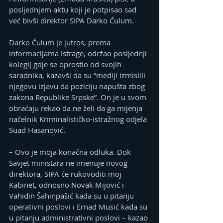
posljednjem aktu koji je potpisao sad 
već bivši direktor SIPA Darko Ćulum.
Darko Ćulum je jutros, prema 
informacijama Istrage, održao posljednji 
kolegij gdje se oprostio od svojih 
saradnika, kazavši da su “mediji izmislili 
njegovu izjavu da poziciju napušta zbog 
zakona Republike Srpske”. On je u svom 
obraćaju rekao da ne želi da ga mijenja 
načelnik Kriminalističko-istražnog odjela 
Suad Hasanović.
– Ovo je moja konačna odluka. Dok 
Savjet ministara ne imenuje novog 
direktora, SIPA će rukovoditi moj 
Kabinet, odnosno Novak Mijović i 
Vahidin Šahinpašić kada su u pitanju 
operativni poslovi i Ernad Musić kada su 
u pitanju administrativni poslovi – kazao 