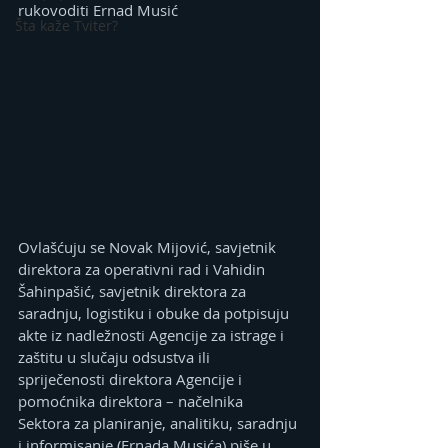
rukovoditi Ernad Musić
Šta kaže Tviter?
Ovlašćuju se Novak Mijović, savjetnik 
direktora za operativni rad i Vahidin 
Šahinpašić, savjetnik direktora za 
saradnju, logistiku i obuke da potpisuju 
akte iz nadležnosti Agencije za istrage i 
zaštitu u slučaju odsustva ili 
spriječenosti direktora Agencije i 
pomoćnika direktora – načelnika 
Sektora za planiranje, analitiku, saradnju 
i informisanje (Ernada Musića) piše u 