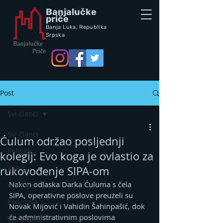
Banjalučke
priče
Banja Luka,
Republik
a
Srpska
Post
Svi članci
Svi članci
Ćulum održao posljednji
Politika
kolegij: Evo koga je ovlastio za
Vijesti
rukovođenje SIPA-om
Nakon odlaska Darka Ćuluma s čela 
Intervju
SIPA, operativne poslove preuzeli su 
Kolumna
Novak Mijović i Vahidin Šahinpašić, dok 
će administrativnim poslovima 
Vox populi